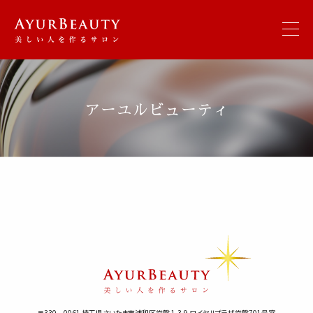
アーユルビューティ
〒330－0061 埼玉県さいたま市浦和区常盤 1-3-9 ロイヤルプラザ常盤701号室