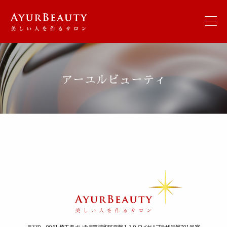
アーユルビューティ
〒330－0061 埼玉県さいたま市浦和区常盤 1-3-9 ロイヤルプラザ常盤701号室