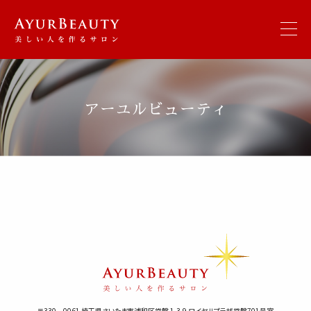
アーユルビューティ
〒330－0061 埼玉県さいたま市浦和区常盤 1-3-9 ロイヤルプラザ常盤701号室